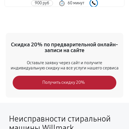
900 руб
60 минут
Замена мотора вентилятора сушки
1440 руб
60 минут
Замена нижнего противовеса
Скидка 20% по предварительной онлайн-
3110 руб
60 минут
записи на сайте
Ремонт или замена патрубка
Оставьте заявку через сайт и получите
индивидуальную скидку на все услуги нашего сервиса
1130 руб
60 минут
Получить скидку 20%
Замена бака
3110 руб
60 минут
Замена опоры бака
2520 руб
60 минут
Неисправности стиральной
машины Willmark
Ремонт аквастопа