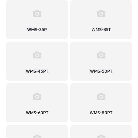
1620 руб
60 минут
Замена сливного шланга
900 руб
60 минут
WMS-35P
WMS-35T
Замена сливного насоса
1400 руб
60 минут
Замена прессостата
WMS-45PT
WMS-50PT
1400 руб
60 минут
Замена заливного шланга
680 руб
60 минут
Замена мотора
WMS-60PT
WMS-80PT
1620 руб
60 минут
Замена заливного клапана