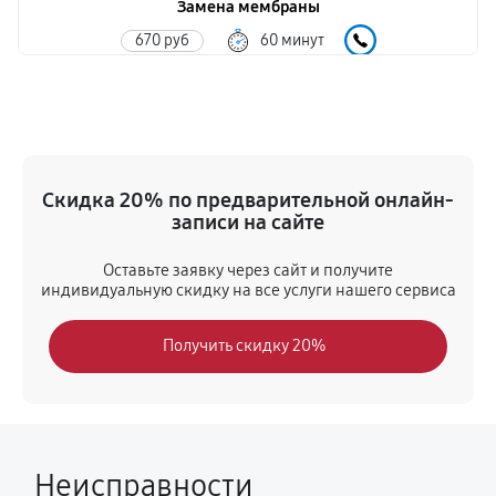
Замена мембраны
670 руб
60 минут
Ликвидация протечек
540 руб
60 минут
Замена труб поступления воды
Скидка 20% по предварительной онлайн-
900 руб
60 минут
записи на сайте
Замена прокладки
Оставьте заявку через сайт и получите
индивидуальную скидку на все услуги нашего сервиса
500 руб
60 минут
Получить скидку 20%
Ремонт электропроводки
500 руб
60 минут
Ремонт/замена датчика температуры
450 руб
60 минут
Неисправности